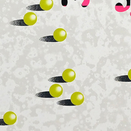
CECILIA VÁZ
papel
tela
pintura expandida
exposiciones