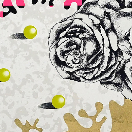
QUEZ
series
años